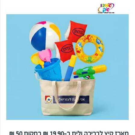
מארז קיץ לבריכה ולים ב-19.90 ₪ במקום 50 ₪