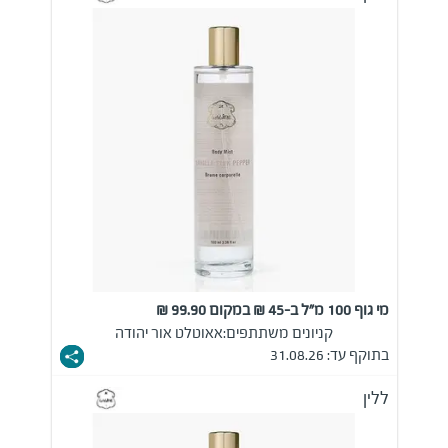
מי גוף 100 מ"ל ב-45 ₪ במקום 99.90 ₪
קניונים משתתפים:
אאוטלט אור יהודה
בתוקף עד: 31.08.26
ללין