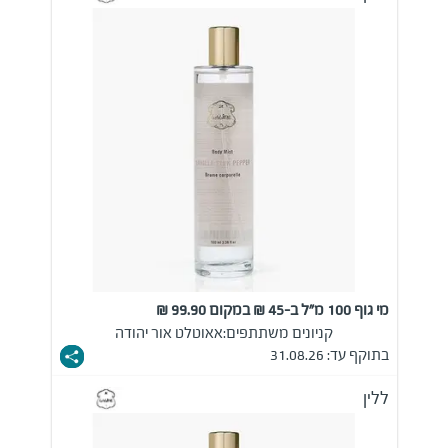
מי גוף 100 מ"ל ב-45 ₪ במקום 99.90 ₪
קניונים משתתפים:
אאוטלט אור יהודה
בתוקף עד: 31.08.26
ללין