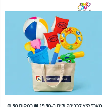
מארז קיץ לבריכה ולים ב-19.90 ₪ במקום 50 ₪