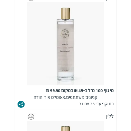
מי גוף 100 מ"ל ב-45 ₪ במקום 99.90 ₪
קניונים משתתפים:
אאוטלט אור יהודה
בתוקף עד: 31.08.26
ללין