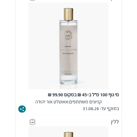
מי גוף 100 מ"ל ב-45 ₪ במקום 99.90 ₪
קניונים משתתפים:
אאוטלט אור יהודה
בתוקף עד: 31.08.26
ללין