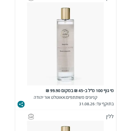
מי גוף 100 מ"ל ב-45 ₪ במקום 99.90 ₪
קניונים משתתפים:
אאוטלט אור יהודה
בתוקף עד: 31.08.26
ללין