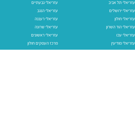
עזריאלי תל אביב
עזריאלי גבעתיים
עזריאלי ירושלים
עזריאלי הנגב
עזריאלי חולון
עזריאלי רעננה
עזריאלי הוד השרון
עזריאלי שרונה
עזריאלי עכו
עזריאלי ראשונים
עזריאלי מודיעין
מרכז העסקים חולון
עזריאלי אאוטלט הרצליה
עזריאלי מול הים
עזריאלי חיפה
עזריאלי טאון
עזריאלי אאוטלט אור יהודה
קישורים נוספים
תנאי שימוש
יצירת קשר
נגישות
קבוצת עזריאלי
מדיניות פרטיות
דרושים
עזריאלי גיפטקארד
עזריאלי גיפטקארד חבר‎
מבצעים
נסו את האפליקציה שלנו