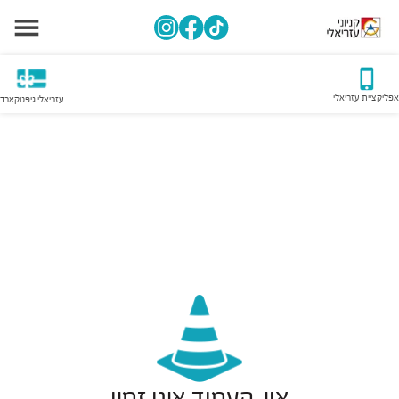
אפליקציית עזריאלי
עזריאלי גיפטקארד
אוי, העמוד אינו זמין