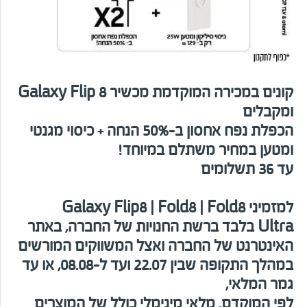
קונים במכירה המוקדמת מכשיר
Galaxy Flip 8
ומקבלים
הכפלת נפח אחסון ב-
50%
הנחה
+ כיסוי מגנטי
ומטען במחיר משתלם במיוחד!
עד 36 תשלומים
למזמיני
Galaxy Flip8 | Fold8 | Fold8
Ultra
בלבד ברשת החנויות של החברה, באתר
האינטרנט של החברה ואצל המשווקים המורשים
במהלך התקופה שבין
22.07
ועד ל-08.08, או עד
גמר המלאי,
לפי המוקדם. מלאי מינימלי כולל של המוצרים