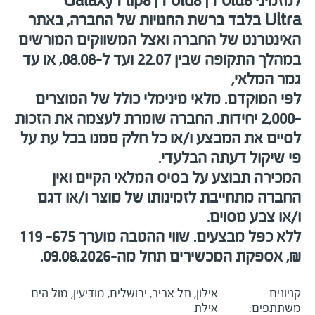
למזמיני
Galaxy Flip8 | Fold8 | Fold8
Ultra
בלבד ברשת החנויות של החברה, באתר
האינטרנט של החברה ואצל המשווקים המורשים
במהלך התקופה שבין
22.07
ועד ל-08.08, או עד
גמר המלאי,
לפי המוקדם. מלאי מינימלי כולל של המוצרים
-2,000 יחידות. החברה שומרת לעצמה את הזכות
לסיים את המבצע ו/או כל חלק ממנו בכל עת על
פי שיקול דעתה הבלעדי.
המכירה תבוצע על בסיס המלאי הקיים ואין
החברה מתחייבת לזמינותו של מוצר ו/או דגם
ו/או צבע מסוים.
ללא כפל מבצעים. שווי ההטבה מוערך 675– 119
₪, אספקת המכשירים תחל מה-09.08.2026.
קניונים
אילון, תל אביב, ירושלים, מודיעין, מול הים
משתתפים:
אילת