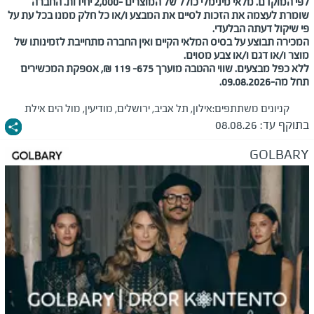
לפי המוקדם. מלאי מינימלי כולל של המוצרים -2,000 יחידות. החברה
שומרת לעצמה את הזכות לסיים את המבצע ו/או כל חלק ממנו בכל עת על
פי שיקול דעתה הבלעדי.
המכירה תבוצע על בסיס המלאי הקיים ואין החברה מתחייבת לזמינותו של
מוצר ו/או דגם ו/או צבע מסוים.
ללא כפל מבצעים. שווי ההטבה מוערך 675– 119 ₪, אספקת המכשירים
תחל מה-09.08.2026.
קניונים משתתפים:
אילון, תל אביב, ירושלים, מודיעין, מול הים אילת
בתוקף עד:
08.08.26
GOLBARY