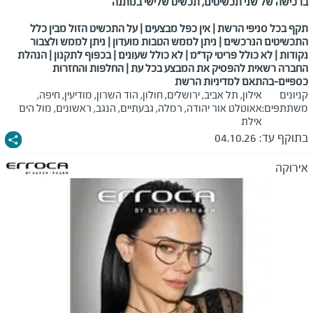
ברכישה של שני תכשיטים, תכשיט שלישי במתנה
תקף בכל סניפי הרשת | אין כפל מבצעים | על התכשיט הזול מבין כלל
התכשיטים הנרכשים | ניתן לממש הטבות מועדון | ניתן לממש ולצבור
נקודות | לא כולל פריטי קד"מ
|
לא כולל שעונים | בכפוף לתקנון | הנהלת
החברה רשאית להפסיק את המבצע בכל עת | החלפות והחזרות
כספיים-בהתאם למדיניות הרשת
קניונים
אילון, תל אביב, ירושלים, חולון, הוד השרון, מודיעין, חיפה,
משתתפים:
אאוטלט אור יהודה, רמלה, גבעתיים, הנגב, ראשונים, מול הים
אילת
בתוקף עד:
04.10.26
אירוקה