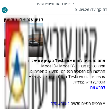
קניונים משתתפים:
ירושלים
בתוקף עד:
01.09.26
קניון עזריאלי מודיעין
אתם מוזמנים לחוות את
Tesla
בקניון עזריאלי מודיעין
תאמו נסיעת מבחן ב-
Model Y
ו-
Model 3
.
התרשמו מגג הזכוכית הפנורמי ומהעיצוב הפרימיום.
עכשיו ניתן לרכוש
Tesla
ב-0% ריבית, קבועה וללא הצמדה למדד.*
הנסיעה היא עצמאית.
להרשמה
* פרטים תנאים מלאים
באתר טסלה