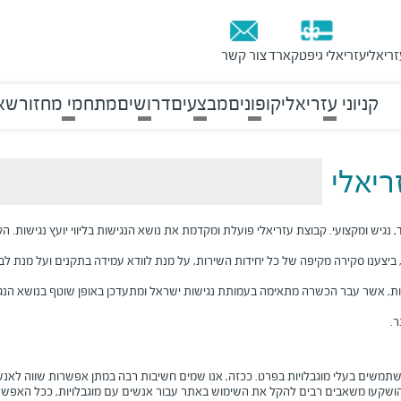
זריאלי
עזריאלי גיפטקארד
צור קשר
קניוני עזריאלי
קופונים
מבצעים
דרושים
מתחמי מחזור
שאל
ריאלי
גיש ומקצועי. קבוצת עזריאלי פועלת ומקדמת את נושא הנגישות בליווי יועץ נגישות. הק
ים עם מוגבלות תשנ"ח – 1998 ולתקנות שהותקנו מכוחו, ביצענו סקירה מקיפה של כל יחידות השירות, על מנת לו
שות, אשר עבר הכשרה מתאימה בעמותת נגישות ישראל ומתעדכן באופן שוטף בנושא הנג
ר.
תמשים בעלי מוגבלויות בפרט. ככזה, אנו שמים חשיבות רבה במתן אפשרות שווה לאנשי
ן הושקעו משאבים רבים להקל את השימוש באתר עבור אנשים עם מוגבלויות, ככל האפשר, מ