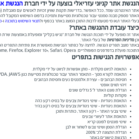
הנגשת אתר קניוני עזריאלי בוצעה על ידי חברת
הנגשת את
אתר האינטרנט עומד, ככל האפשר, בדרישות תקנות שוויון זכויות לאנשים עם מוגבלות (התאמות נגישות לשירות), התשע"ג 2013. התאמות הנגישות בוצעו עפ"י המלצות התקן הישראלי (ת
בעלי האתר ו/או מי מטעמו לרבות התוכן המוצג באתר בכפוף ול
תנאי השימוש בתוכנה
ו-
מ
כיצד עובדת ההנגשה באתר?
אתר זה מופעל על ידי תוכנת הנגשה של חברת "נגיש בקליק" ומופעלת באמצעות שרת הנגשה ייעודי. התוכ
וכן
מדיניות הפרטיות
של בעלי האתר.
באתר מוצב תפריט הנגשה. לחיצה על כפתור הנגישות מאפשרת את פתיחת התפריט המכ
התוכנה פועלת בדפדפנים הפופולריים: Chrome, Firefox, Explorer 10+, Safari, Opera.
אפשרויות הנגישות בתפריט
התאמה לניווט מקלדת - מתן אפשרות לניווט על ידי מקלדת.
התאמה לקורא מסך - התאמר האתר עבור טכנולוגיות מסייעות כגון NVDA, JAWS
חסימת הבהובים - עצירת אלמנטים נעים וחסימת הבהובים
זיהוי תווים אופטי
הגדלת פונט האתר ל־5 גדלים שונים
פקודות קוליות
התאמת ניגודיות - שינוי ניגודיות צבעים על בסיס רקע כהה
התאמת ניגודיות - שינוי ניגודיות צבעים על בסיס רקע בהיר
שינוי צבעי האתר - רקע האתר, כותרות ותוכן
התאמת אתר לעיוורי צבעים
שינוי פונטים לפונט קריא
הגדלת הסמן ושינוי צבעו לשחור או לבן
הגדלת התצוגה לכ־200%
הדגשת קישורים באתר