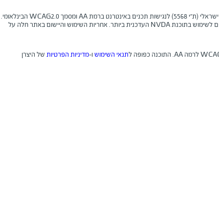
האתר מספק מבנה סמנטי עבור טכנולוגיות מסייעות ותמיכה בדפוס השימוש המקובל להפעלה עם מקלדת. לשם קבלת חווית גלישה מיטבית עם תוכנת הקראת מסך, אנו ממליצים לשימוש בתוכנת NVDA העדכנית ביותר. אחריות השימוש והיישום באתר חלה על
תנאי השימוש
ו-
מדיניות הפרטיות
של היצרן