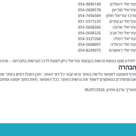
עזריאלי ירושלים
054-9890140
עזריאלי מודיעין
054-5608578
מרכז עזריאלי חולון
054-7456589
עזריאלי גבעתיים
051-5577235
עזריאלי שרונה
054-5608366
עזריאלי תל אביב
054-5608326
עזריאלי רמלה
054-3337268
עזריאלי הרצליה
054-5608097
עזריאלי ראשונים
054-8249075
למידע נוסף בנושא נגישות בקבוצת עזריאלי ניתן לפנות לרכז הנגישות בחברתנו – אהרון
הבהרה
חרף מאמצנו לאפשר גלישה באתר נגיש עבור כל דפי האתר, יתכן ויתגלו דפים באתר שטר
אנו ממשיכים במאמצים לשפר את נגישות האתר, ככל האפשר, וזאת מתוך אמונה ומחויבו
תאריך עדכון אחרון: 06/07/2026