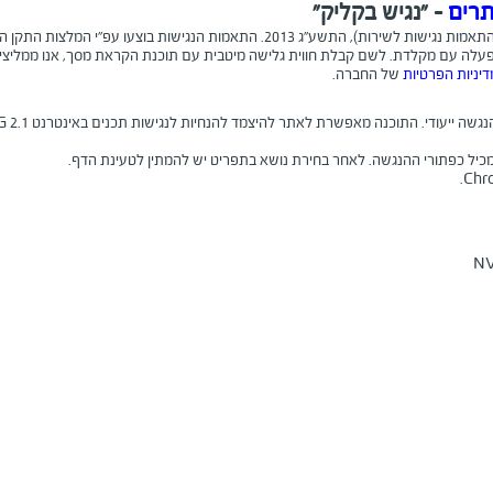
רים
- "נגיש בקליק"
"י 5568) לנגישות תכנים באינטרנט ברמת AA ומסמך WCAG2.0 הבינלאומי.
דיניות הפרטיות
של החברה.
נה מאפשרת לאתר להיצמד להנחיות לנגישות תכנים באינטרנט WCAG 2.1 לרמה AA. התוכנה כפופה ל
יל כפתורי ההנגשה. לאחר בחירת נושא בתפריט יש להמתין לטעינת הדף.