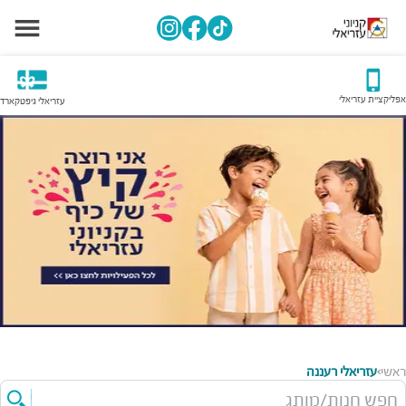
אפליקציית עזריאלי
עזריאלי גיפטקארד
ראשי
עזריאלי רעננה
>
חפש חנות/מותג