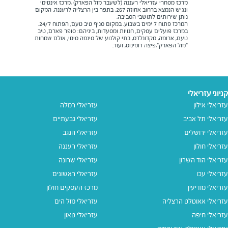
מרכז מסחרי עזריאלי רעננה (לשעבר מול הפארק) ,מרכז אינטימי
ונגיש הנמצא ברחוב אחוזה 267, בתפר בין הרצליה לרעננה. המקום
נותן שירותים לתושבי הסביבה.
המרכז פתוח 7 ימים בשבוע. במקום סניף טיב טעם, הפתוח 24/7.
במרכז פועלים עסקים, חנויות ומסעדות, ביניהם: סופר פארם, טיב
טעם, ארומה, מקדונלדס, בתי קולנוע של סינמה סיטי, אולם שמחות
"מול הפארק",פיצה דומינוס, ועוד.
קניוני עזריאלי
עזריאלי אילון
עזריאלי רמלה
עזריאלי תל אביב
עזריאלי גבעתיים
עזריאלי ירושלים
עזריאלי הנגב
עזריאלי חולון
עזריאלי רעננה
עזריאלי הוד השרון
עזריאלי שרונה
עזריאלי עכו
עזריאלי ראשונים
עזריאלי מודיעין
מרכז העסקים חולון
עזריאלי אאוטלט הרצליה
עזריאלי מול הים
עזריאלי חיפה
עזריאלי טאון