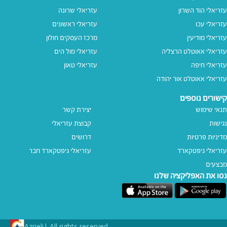
עזריאלי הוד השרון
עזריאלי שרונה
עזריאלי עכו
עזריאלי ראשונים
עזריאלי מודיעין
מרכז העסקים חולון
עזריאלי אאוטלט הרצליה
עזריאלי מול הים
עזריאלי חיפה
עזריאלי טאון
עזריאלי אאוטלט אור יהודה
קישורים נוספים
תנאי שימוש
יצירת קשר
נגישות
קבוצת עזריאלי
מדיניות פרטיות
דרושים
עזריאלי גיפטקארד
עזריאלי גיפטקארד חבר‎
מבצעים
נסו את האפליקציה שלנו
Azrieli
All rights reserved |