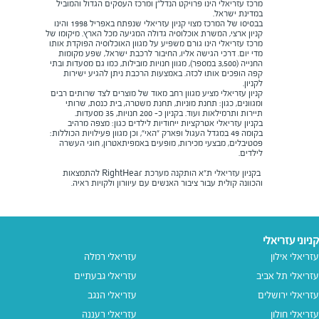
מרכז עזריאלי הינו פרויקט הנדל"ן ומרכז העסקים הגדול והמוביל
במדינת ישראל.
בבסיסו של המרכז מצוי קניון עזריאלי שנפתח באפריל 1998 והינו
קניון ארצי, המשרת אוכלוסיה גדולה המגיעה מכל הארץ. מיקומו של
מרכז עזריאלי הינו גורם משפיע על מגוון האוכלוסיה הפוקדת אותו
מדי יום. דרכי הגישה אליו, החיבור לרכבת ישראל, שפע מקומות
החנייה (3,500 במספר), מגוון חנויות מובילות, כמו גם מסעדות ובתי
קפה הופכים אותו לכזה. באמצעות הרכבת ניתן להגיע ישירות
לקניון.
קניון עזריאלי מציע מגוון רחב מאוד של מוצרים לצד שרותים רבים
ומגוונים, כגון: תחנת מוניות, תחנת משטרה, בית כנסת, שרותי
תיירות ותרמילאות ועוד. בקניון כ- 200 חנויות, 35 מסעדות.
בקניון עזריאלי אטרקציות ייחודיות לילדים כגון: מצפה מרהיב
בקומה 49 במגדל העגול ופארק "האי", וכן מגוון פעילויות הכוללות:
פסטיבלים, מבצעי מכירות, מופעים באמפיתאטרון, חוגי העשרה
לילדים.
בקניון עזריאלי ת"א הותקנה מערכת RightHear להתמצאות
והכוונה קולית עבור ציבור האנשים עם עיוורון ולקויות ראיה.
קניוני עזריאלי
עזריאלי אילון
עזריאלי רמלה
עזריאלי תל אביב
עזריאלי גבעתיים
עזריאלי ירושלים
עזריאלי הנגב
עזריאלי חולון
עזריאלי רעננה