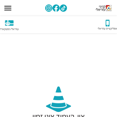
אפליקציית עזריאלי
עזריאלי גיפטקארד
אוי, העמוד אינו זמין