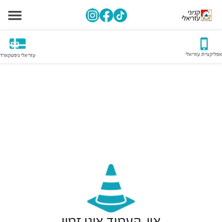
אפליקציית עזריאלי
עזריאלי גיפטקארד
אוי, העמוד אינו זמין