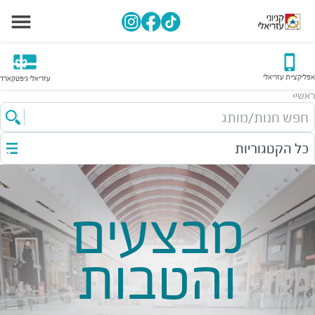
אפליקציית עזריאלי
עזריאלי גיפטקארד
ראשי
>
חפש חנות/מותג
כל הקטגוריות
מבצעים
והטבות