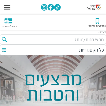
אפליקציית עזריאלי
עזריאלי גיפטקארד
ראשי
>
חפש חנות/מותג
כל הקטגוריות
מבצעים
והטבות