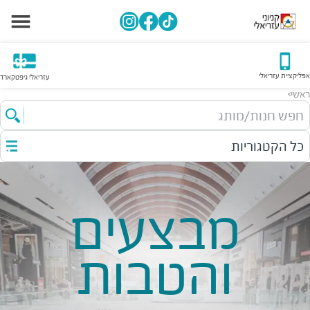
אפליקציית עזריאלי
עזריאלי גיפטקארד
ראשי
>
חפש חנות/מותג
כל הקטגוריות
מבצעים
והטבות