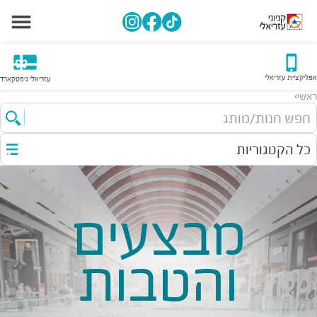
אפליקציית עזריאלי
עזריאלי גיפטקארד
ראשי
>
חפש חנות/מותג
כל הקטגוריות
מבצעים
והטבות