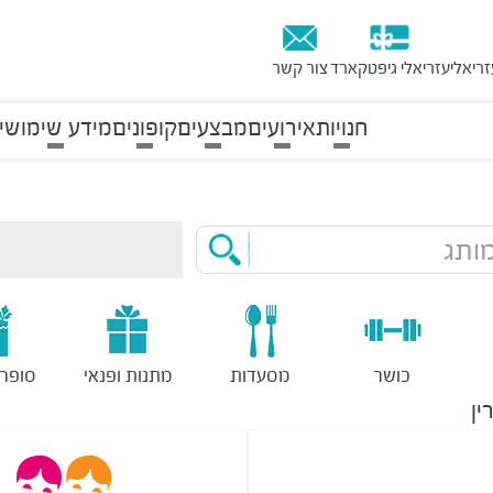
זריאלי
עזריאלי גיפטקארד
צור קשר
חנויות
אירועים
מבצעים
קופונים
מידע שימושי
ותג
כושר
מסעדות
מתנות ופנאי
סופר
ין