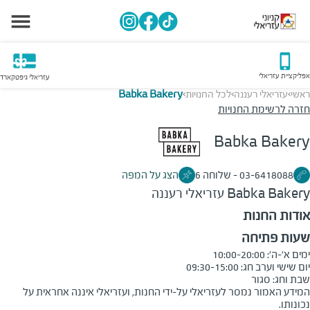
אפליקציית עזריאלי
עזריאלי גיפטקארד
ראשי
עזריאלי רעננה
לכל החנויות
Babka Bakery
>
>
>
חזרה לרשימת החנויות
Babka Bakery
03-6418088 – שלוחה 6
הצג על המפה
Babka Bakery
עזריאלי רעננה
אודות החנות
שעות פתיחה
שבת וחג: סגור
המידע האמור נמסר לעזריאלי על-ידי החנות, ועזריאלי איננה אחראית על