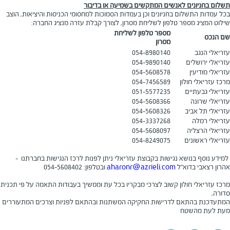
תשלום בחניונים לאנשים המתקשים בשמיעה או בדיבור
בכל עמדות התשלום בחניונים וכן בעמדות הסמוכות למחסומי הכניסות והיציאות, הוצב
שילוט המציג מספר טלפון לשליחת מסרון, לצורך קבלת עזרה מנציג החברה:
מספר טלפון לשליחת
שם הנכס
מסרון
עזריאלי הנגב
054-8980140
עזריאלי ירושלים
054-9890140
עזריאלי מודיעין
054-5608578
מרכז עזריאלי חולון
054-7456589
עזריאלי גבעתיים
051-5577235
עזריאלי שרונה
054-5608366
עזריאלי תל אביב
054-5608326
עזריאלי רמלה
054-3337268
עזריאלי הרצליה
054-5608097
עזריאלי ראשונים
054-8249075
למידע נוסף בנושא נגישות בקבוצת עזריאלי ניתן לפנות לרכז הנגישות בחברתנו –
אהרון רצאבי בדוא"ל
aharonr@azrieli.com
ובטלפון: 054-5608402
מרכז עזריאלי חולון קשוב לצרכי מבקריו בכל עת וממשיך בעבודות התאמה על פי תכנית
סדורה
,
המתעדכנת בהתאם לדרישות החקיקה המשתנות ובהתאם לפניות וצרכים המתעוררים
מעת לעת מהשטח