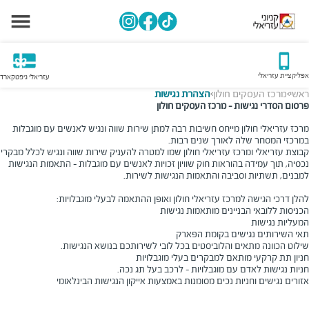
אפליקציית עזריאלי
עזריאלי גיפטקארד
ראשי
מרכז העסקים חולון
הצהרת נגישות
>
>
פרסום הסדרי נגישות - מרכז העסקים חולון
מרכז עזריאלי חולון מייחס חשיבות רבה למתן שירות שווה ונגיש לאנשים עם מוגבלות
במרכזי המסחר שלה לאורך שנים רבות
.
קבוצת עזריאלי ומרכז עזריאלי חולון שמו למטרה להעניק שירות שווה ונגיש לכלל מבקרי
נכסיה, תוך עמידה בהוראות חוק שוויון זכויות לאנשים עם מוגבלות - התאמות הנגישות
למבנים, תשתיות וסביבה והתאמות הנגישות לשירות
.
להלן דרכי הגישה למרכז עזריאלי חולון ואופן ההתאמה לבעלי מוגבלויות
:
הכניסות ללובאי הבניינים מותאמות נגישות
המעליות נגישות
תאי השירותים נגישים בקומת הפארק
שילוט הכוונה מתאים והלוביסטים בכל לובי לשירותכם בנושא הנגישות.
חניון תת קרקעי מותאם למבקרים בעלי מוגבלויות
חניות נגישות לאדם עם מוגבלויות - לרכב בעל תג נכה
.
אזורים נגישים וחניות נכים מסומנות באמצעות אייקון הנגישות הבינלאומי