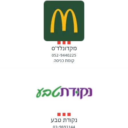
מקדונלד'ס
052-9440225
קומת כניסה
נקודת טבע
03-9693144