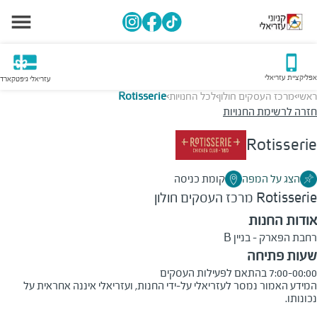
אפליקציית עזריאלי
עזריאלי גיפטקארד
ראשי
מרכז העסקים חולון
לכל החנויות
Rotisserie
>
>
>
חזרה לרשימת החנויות
Rotisserie
הצג על המפה
קומת כניסה
Rotisserie
מרכז העסקים חולון
אודות החנות
רחבת הפארק - בניין B
שעות פתיחה
7:00-00:00 בהתאם לפעילות העסקים
המידע האמור נמסר לעזריאלי על-ידי החנות, ועזריאלי איננה אחראית על