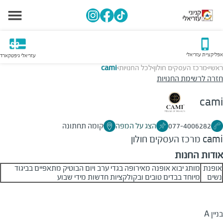
אפליקציית עזריאלי
עזריאלי גיפטקארד
ראשי
מרכז העסקים חולון
לכל החנויות
cami
>
>
>
חזרה לרשימת החנויות
cami
077-4006282
הצג על המפה
קומה תחתונה
cami
מרכז העסקים חולון
אודות החנות
אופנת
מותג יבוא אופנה מאירופה בגדי ערב ויום הבוטיק מתאפיים בביגוד
נשים
מיוחד בבדים טובים ובקולקציות חדשות מידי שבוע
בניין A