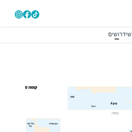
שי
דרושים