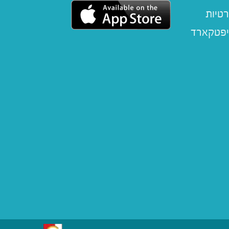
רטיות
יפטקארד