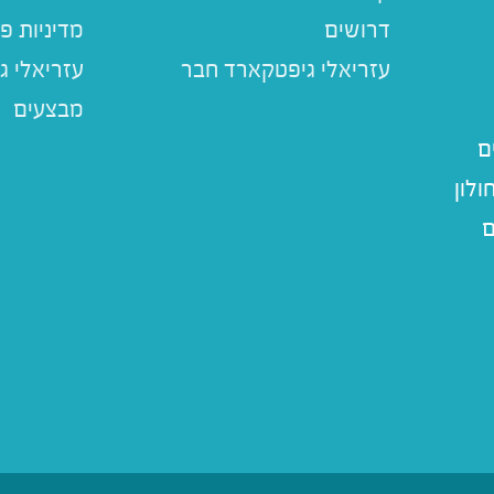
דרושים
מדיניות פ
עזריאלי ג
מבצעים
ם
לון
ם