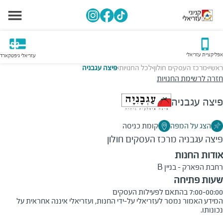
אפליקציית עזריאלי
עזריאלי גיפטקארד
ראשי
מרכז העסקים חולון
לכל החנויות
פיצה עגבניה
>
>
>
חזרה לרשימת החנויות
פיצה עגבניה
הצג על המפה
קומת כניסה
פיצה עגבניה
מרכז העסקים חולון
אודות החנות
רחבת הפארק - בניין B
שעות פתיחה
7:00-00:00 בהתאם לפעילות העסקים
המידע האמור נמסר לעזריאלי על-ידי החנות, ועזריאלי איננה אחראית על