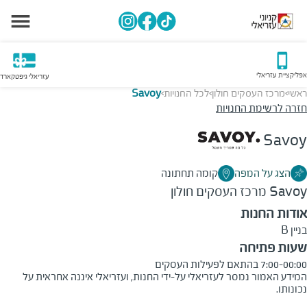
אפליקציית עזריאלי
עזריאלי גיפטקארד
ראשי
מרכז העסקים חולון
לכל החנויות
Savoy
>
>
>
חזרה לרשימת החנויות
Savoy
הצג על המפה
קומה תחתונה
Savoy
מרכז העסקים חולון
אודות החנות
בניין B
שעות פתיחה
7:00-00:00 בהתאם לפעילות העסקים
המידע האמור נמסר לעזריאלי על-ידי החנות, ועזריאלי איננה אחראית על