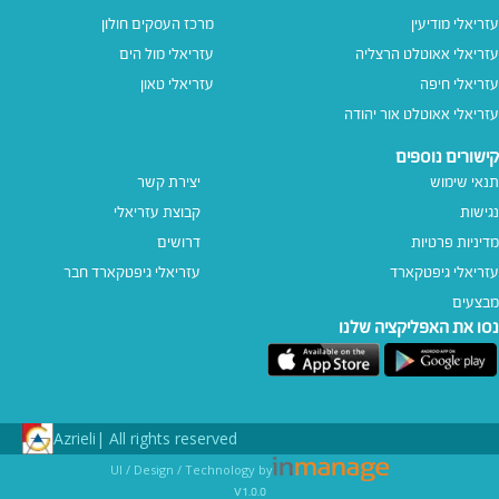
עזריאלי מודיעין
מרכז העסקים חולון
עזריאלי אאוטלט הרצליה
עזריאלי מול הים
עזריאלי חיפה
עזריאלי טאון
עזריאלי אאוטלט אור יהודה
קישורים נוספים
תנאי שימוש
יצירת קשר
נגישות
קבוצת עזריאלי
מדיניות פרטיות
דרושים
עזריאלי גיפטקארד
עזריאלי גיפטקארד חבר‎
מבצעים
נסו את האפליקציה שלנו
Azrieli
All rights reserved |
UI / Design / Technology by
v1.0.0