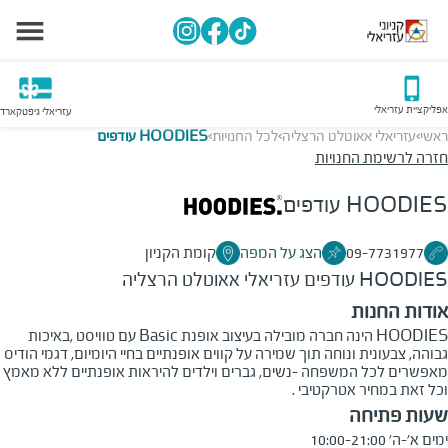
אפליקציית עזריאלי
עזריאלי גיפטקארד
ראשי
עזריאלי אאוטלט הרצליה
לכל החנויות
HOODIES עודפים
>
>
>
חזרה לרשימת החנויות
HOODIES עודפים
09-7731977
הצג על המפה
קומת הקניון
HOODIES עודפים
עזריאלי אאוטלט הרצליה
אודות החנות
HOODIES הינה חברה מובילה בעיצוב אופנת Basic עם טוויסט ,באיכות
גבוהה, צבעונית ונוחה תוך שמירה על קווים אופנתיים בחיי היומיום, דגמי הודיס
מאפשרים לכל המשפחה -נשים, גברים וילדים להיראות אופנתיים ללא מאמץ
וכל זאת במחיר אטרקטיבי .
שעות פתיחה