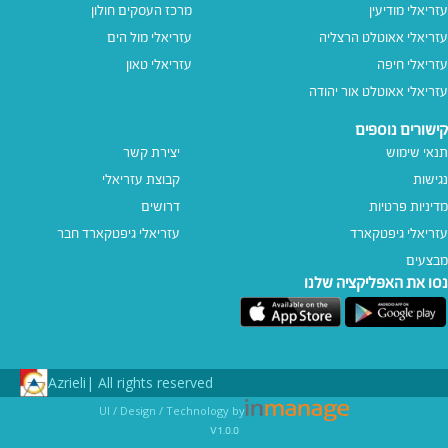
עזריאלי מודיעין
מרכז העסקים חולון
עזריאלי אאוטלט הרצליה
עזריאלי מול הים
עזריאלי חיפה
עזריאלי טאון
עזריאלי אאוטלט אור יהודה
קישורים נוספים
תנאי שימוש
יצירת קשר
נגישות
קבוצת עזריאלי
מדיניות פרטיות
דרושים
עזריאלי גיפטקארד
עזריאלי גיפטקארד חבר‎
מבצעים
נסו את האפליקציה שלנו
Azrieli
All rights reserved |
UI / Design / Technology by
v1.0.0