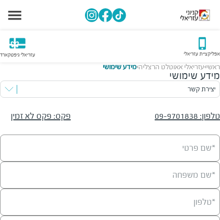
אפליקציית עזריאלי
עזריאלי גיפטקארד
ראשי
עזריאלי אאוטלט הרצליה
מידע שימושי
>
>
מידע שימושי
יצירת קשר
טלפון
:
09-9701838
פקס
:
פקס לא זמין
*שם פרטי
*שם משפחה
*טלפון