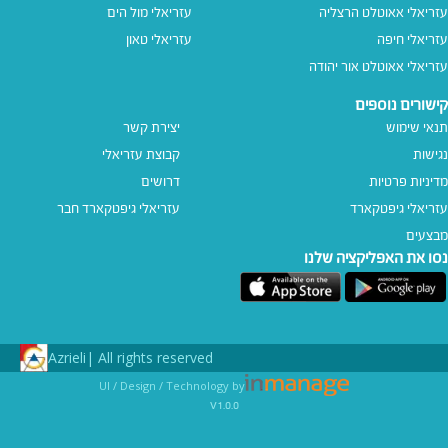
עזריאלי אאוטלט הרצליה
עזריאלי מול הים
עזריאלי חיפה
עזריאלי טאון
עזריאלי אאוטלט אור יהודה
קישורים נוספים
תנאי שימוש
יצירת קשר
נגישות
קבוצת עזריאלי
מדיניות פרטיות
דרושים
עזריאלי גיפטקארד
עזריאלי גיפטקארד חבר‎
מבצעים
נסו את האפליקציה שלנו
Azrieli
All rights reserved |
UI / Design / Technology by
v1.0.0