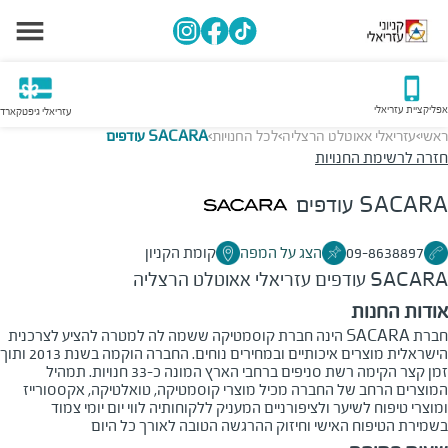
אפליקציית עזריאלי
עזריאלי גיפטקארד
ראשי
עזריאלי אאוטלט הרצליה
לכל החנויות
SACARA עודפים
>
>
>
חזרה לרשימת החנויות
SACARA עודפים
09-8638897
הצג על המפה
קומת הקניון
SACARA עודפים
עזריאלי אאוטלט הרצליה
אודות החנות
חברת SACARA הינה חברת קוסמטיקה ששמה לה למטרה להציע לצרכנית
הישראלית מוצרים איכותיים ובמחירים נוחים. החברה הוקמה בשנת 2013 ותוך
זמן קצר הקימה רשת סניפים ברחבי הארץ המונה כ-33 חנויות. תמהיל
המוצרים הרחב של החברה מכיל מוצרי קוסמטיקה, טואלטיקה, אקססורייז
ומוצרי טיפוח לשיער ולציפורניים המעניק ללקוחותיה לווי יום יומי צמוד
בשמירת הטיפוח האישי וחיזוק ההרגשה הטובה לאורך כל היום