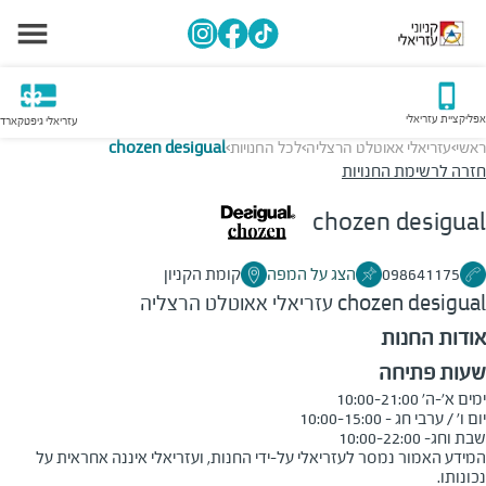
אפליקציית עזריאלי
עזריאלי גיפטקארד
ראשי
עזריאלי אאוטלט הרצליה
לכל החנויות
chozen desigual
>
>
>
חזרה לרשימת החנויות
chozen desigual
098641175
הצג על המפה
קומת הקניון
chozen desigual
עזריאלי אאוטלט הרצליה
אודות החנות
שעות פתיחה
שבת וחג- 10:00-22:00
המידע האמור נמסר לעזריאלי על-ידי החנות, ועזריאלי איננה אחראית על