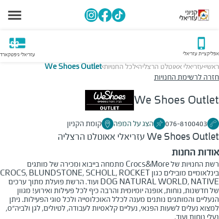
אפליקציית עזריאלי
עזריאלי גיפטקארד
ראשי
עזריאלי אאוטלט הרצליה
לכל החנויות
We Shoes Outlet
>
>
>
חזרה לרשימת החנויות
We Shoes Outlet
076-8100403
הצג על המפה
קומת הקניון
We Shoes Outlet
עזריאלי אאוטלט הרצליה
אודות החנות
רשת החנויות של Crocs&More מתמחה בייבוא ומכירה של מותגים
בינלאומיים מובילים כגון CROCS, BLUNDSTONE, SCHOLL, ROCKET
DOG NATURAL WORLD, NATIVE ועוד. הרשת פועלת מתוך ערכים
של חדשנות, נוחות, אופנה יומיומית והרבה כיף לכל פעילות ואירוע! מגוון
הנעליים והמותגים נותנים מענה לכלל האוכלוסייה ולכל סוגי הפעילות. ניתן
למצוא נעלים לשעות הפנאי, נעליים קלאסיות לעבודה, לטיולים, לגן ולביה"ס,
נעלי נוחות ועוד.