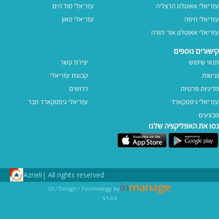
עזריאלי אאוטלט הרצליה
עזריאלי מול הים
עזריאלי חיפה
עזריאלי טאון
עזריאלי אאוטלט אור יהודה
קישורים נוספים
תנאי שימוש
יצירת קשר
נגישות
קבוצת עזריאלי
מדיניות פרטיות
דרושים
עזריאלי גיפטקארד
עזריאלי גיפטקארד חבר‎
מבצעים
נסו את האפליקציה שלנו
Azrieli
All rights reserved |
UI / Design / Technology by
v1.0.0