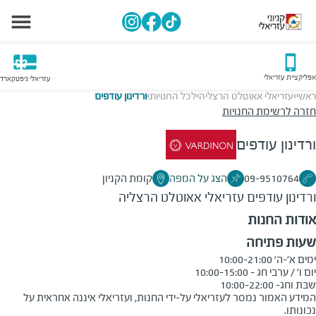
אפליקציית עזריאלי
עזריאלי גיפטקארד
ראשי
עזריאלי אאוטלט הרצליה
לכל החנויות
ורדינון עודפים
>
>
>
חזרה לרשימת החנויות
ורדינון עודפים
09-9510764
הצג על המפה
קומת הקניון
ורדינון עודפים
עזריאלי אאוטלט הרצליה
אודות החנות
שעות פתיחה
שבת וחג- 10:00-22:00
המידע האמור נמסר לעזריאלי על-ידי החנות, ועזריאלי איננה אחראית על