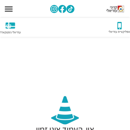
אפליקציית עזריאלי
עזריאלי גיפטקארד
אוי, העמוד אינו זמין