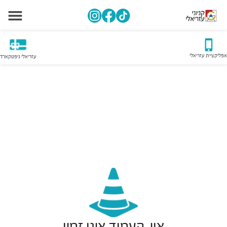
אפליקציית עזריאלי
עזריאלי גיפטקארד
אוי, העמוד אינו זמין