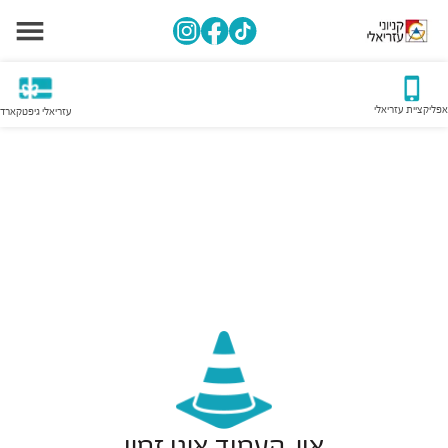
אפליקציית עזריאלי
עזריאלי גיפטקארד
אוי, העמוד אינו זמין