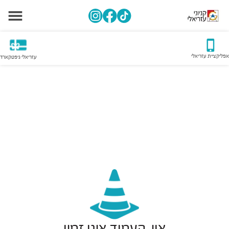
אפליקציית עזריאלי
עזריאלי גיפטקארד
אוי, העמוד אינו זמין