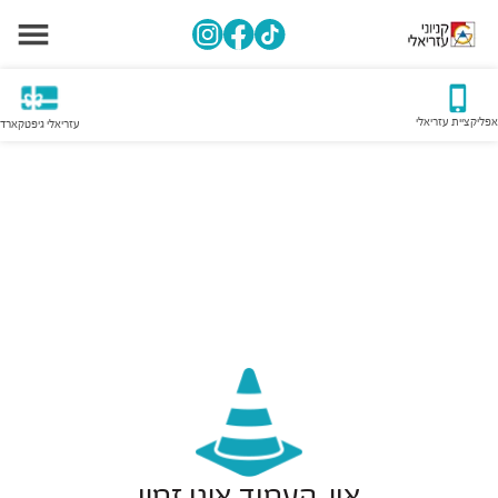
אפליקציית עזריאלי
עזריאלי גיפטקארד
אוי, העמוד אינו זמין