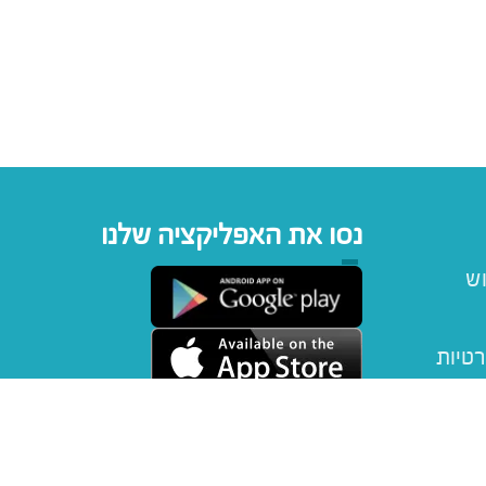
נסו את האפליקציה שלנו
וש
רטיות
יפטקארד