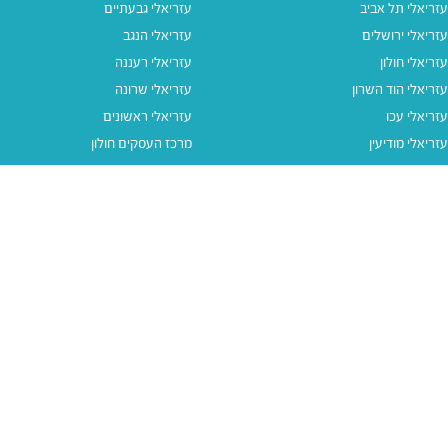
עזריאלי תל אביב
עזריאלי גבעתיים
עזריאלי ירושלים
עזריאלי הנגב
עזריאלי חולון
עזריאלי רעננה
עזריאלי הוד השרון
עזריאלי שרונה
עזריאלי עכו
עזריאלי ראשונים
עזריאלי מודיעין
מרכז העסקים חולון
עזריאלי אאוטלט הרצליה
עזריאלי מול הים
עזריאלי חיפה
עזריאלי טאון
עזריאלי אאוטלט אור יהודה
קישורים נוספים
תנאי שימוש
יצירת קשר
נגישות
קבוצת עזריאלי
מדיניות פרטיות
דרושים
עזריאלי גיפטקארד
עזריאלי גיפטקארד חבר‎
מבצעים
נסו את האפליקציה שלנו