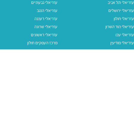
עזריאלי תל אביב
עזריאלי גבעתיים
עזריאלי ירושלים
עזריאלי הנגב
עזריאלי חולון
עזריאלי רעננה
עזריאלי הוד השרון
עזריאלי שרונה
עזריאלי עכו
עזריאלי ראשונים
עזריאלי מודיעין
מרכז העסקים חולון
עזריאלי אאוטלט הרצליה
עזריאלי מול הים
עזריאלי חיפה
עזריאלי טאון
עזריאלי אאוטלט אור יהודה
קישורים נוספים
תנאי שימוש
יצירת קשר
נגישות
קבוצת עזריאלי
מדיניות פרטיות
דרושים
עזריאלי גיפטקארד
עזריאלי גיפטקארד חבר‎
מבצעים
נסו את האפליקציה שלנו