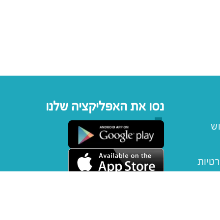
נסו את האפליקציה שלנו
וש
רטיות
יפטקארד