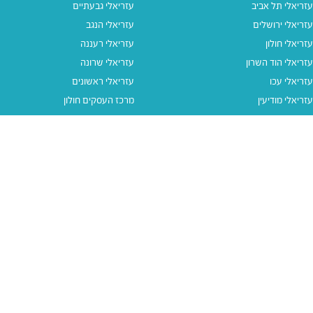
עזריאלי תל אביב
עזריאלי גבעתיים
עזריאלי ירושלים
עזריאלי הנגב
עזריאלי חולון
עזריאלי רעננה
עזריאלי הוד השרון
עזריאלי שרונה
עזריאלי עכו
עזריאלי ראשונים
עזריאלי מודיעין
מרכז העסקים חולון
עזריאלי אאוטלט הרצליה
עזריאלי מול הים
עזריאלי חיפה
עזריאלי טאון
עזריאלי אאוטלט אור יהודה
קישורים נוספים
תנאי שימוש
יצירת קשר
נגישות
קבוצת עזריאלי
מדיניות פרטיות
דרושים
עזריאלי גיפטקארד
עזריאלי גיפטקארד חבר‎
מבצעים
נסו את האפליקציה שלנו