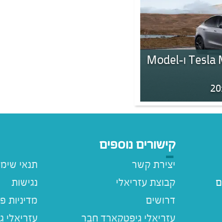
נסיעת מבחן חווייתית ב-Tesla Model Y ו-Model
קישורים נוספים
יצירת קשר
תנאי שימ
ם
קבוצת עזריאלי
נגישות
דרושים
מדיניות פ
עזריאלי ג