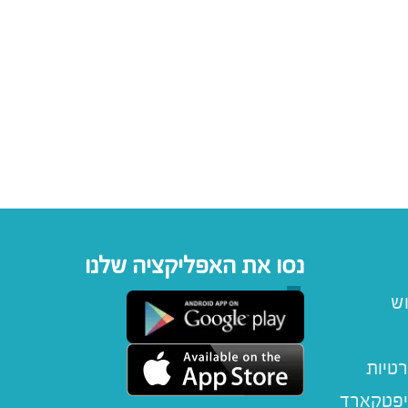
נסו את האפליקציה שלנו
וש
רטיות
יפטקארד