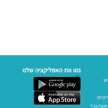
נסו את האפליקציה שלנו
וש
רטיות
יפטקארד