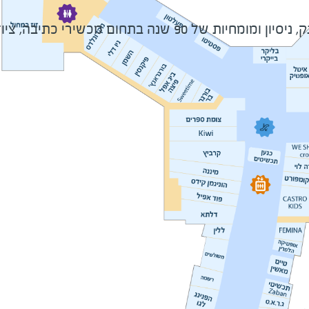
אי,דיגיטל, סלולר ומחשוב ואביזרים משלימים