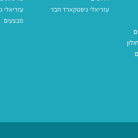
עזריאלי ג
מבצעים
ם
לון
ם