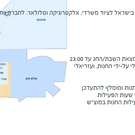
קטרוניקה וסלולאר. לחברה וותק, ניסיון ומומחיות של 90 שנה בתחום מכשירי כתיבה, ציוד משרדי, חומרי יצירה ופנ
את השבת/החג עד 23:00
על-ידי החנות, ועזריאלי
נות ומומלץ להתעדכן
י שעות הפעילות
ילות החנות במוצ"ש