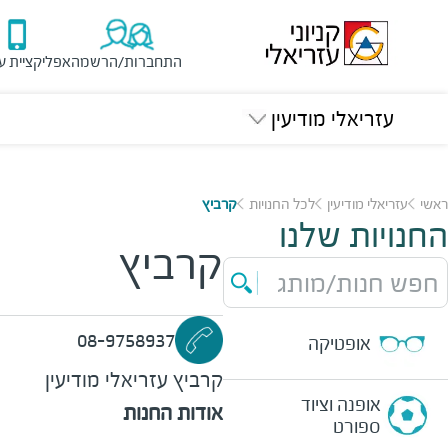
התחברות/הרשמה
אפליקציית ע
עזריאלי מודיעין
ראשי
עזריאלי מודיעין
לכל החנויות
קרביץ
החנויות שלנו
קרביץ
חפש חנות/מותג
08-9758937
אופטיקה
קרביץ
עזריאלי מודיעין
אופנה וציוד
אודות החנות
ספורט